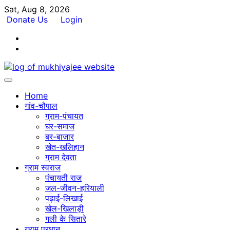
Skip
Sat, Aug 8, 2026
to
Donate Us
Login
content
Facebook
Twitter
Home
गांव-चौपाल
ग्राम-पंचायत
घर-समाज
बर-बाजार
खेत-खलिहान
ग्राम देवता
ग्राम स्वराज
पंचायती राज
जल-जीवन-हरियाली
पढ़ाई-लिखाई
खेल-खिलाड़ी
गली के सितारे
ग्राम प्रधान