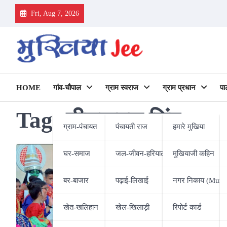
Skip
Fri, Aug 7, 2026
to
content
HOME
गांव-चौपाल
ग्राम स्वराज
ग्राम प्रधान
पा
Tag:
नीलकमल सिंह
ग्राम-पंचायत
पंचायती राज
हमारे मुखिया
घर-समाज
जल-जीवन-हरियाली
मुखियाजी कहिन
बर-बाजार
पढ़ाई-लिखाई
नगर निकाय (Munic
खेत-खलिहान
खेल-खिलाड़ी
रिपोर्ट कार्ड