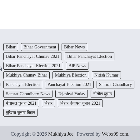
Bihar
Bihar Government
Bihar News
Bihar Panchayat Chunav 2021
Bihar Panchayat Election
Bihar Panchayat Election 2021
BJP News
ें
Mukhiya Chunav Bihar
Mukhiya Election
Nitish Kumar
ं।
Panchayat Election
Panchayat Election 2021
Samrat Chaudhary
Samrat Choudhary News
Tejashwi Yadav
नीतीश कुमार
पंचायत चुनाव 2021
बिहार
बिहार पंचायत चुनाव 2021
मुखिया चुनाव बिहार
Copyright © 2026
Mukhiya Jee
| Powered by
Webx99.com
.