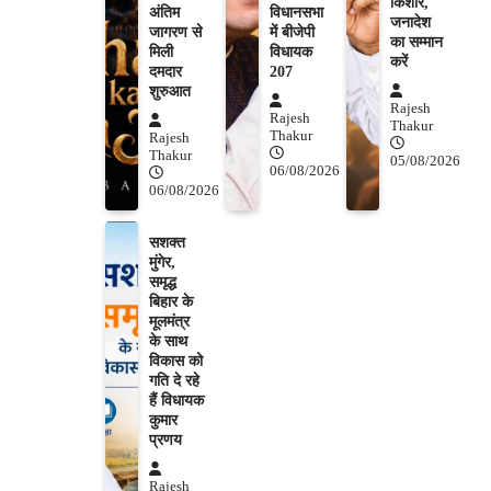
किशोर,
अंतिम
विधानसभा
जनादेश
जागरण से
में बीजेपी
का सम्मान
मिली
विधायक
करें
दमदार
207
शुरुआत
Rajesh
Rajesh
Thakur
Thakur
Rajesh
Thakur
05/08/2026
06/08/2026
06/08/2026
सशक्त
मुंगेर,
समृद्ध
बिहार के
मूलमंत्र
के साथ
विकास को
गति दे रहे
हैं विधायक
कुमार
प्रणय
Rajesh