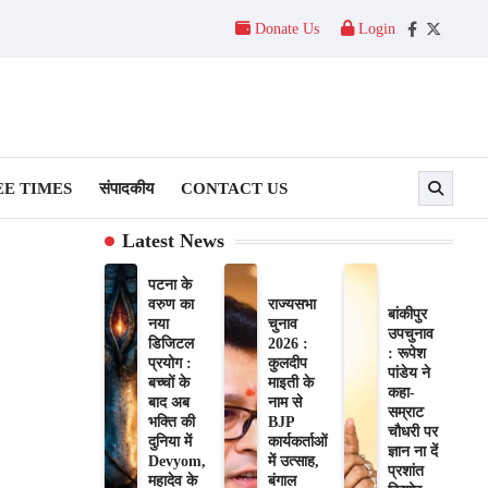
Donate Us
Login
Facebook
Twitter
E TIMES
संपादकीय
CONTACT US
Latest News
पटना के
वरुण का
राज्यसभा
बांकीपुर
नया
चुनाव
उपचुनाव
डिजिटल
2026 :
: रूपेश
प्रयोग :
कुलदीप
पांडेय ने
बच्चों के
माइती के
कहा-
बाद अब
नाम से
सम्राट
भक्ति की
BJP
चौधरी पर
दुनिया में
कार्यकर्ताओं
ज्ञान ना दें
Devyom,
में उत्साह,
प्रशांत
महादेव के
बंगाल