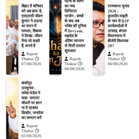
पटना के वरुण
बिहार में शनिवार
का नया
राज्यसभा चुनाव
को अब हाफ डे,
डिजिटल
2026 :
एमएलसी जीवन
प्रयोग : बच्चों
कुलदीप माइती
कुमार ने उठाया
के बाद अब
के नाम से BJP
था सदन में
भक्ति की दुनिया
कार्यकर्ताओं में
मामला; शिक्षक
में Devyom,
उत्साह, बंगाल
ने लिखा- जीवन
महादेव के
विधानसभा में
भैया जो कहते
अंतिम जागरण
बीजेपी विधायक
हैं, करते हैं
से मिली दमदार
207
शुरुआत
Rajesh
Rajesh
Thakur
Rajesh
Thakur
07/08/2026
Thakur
06/08/2026
06/08/2026
बांकीपुर
उपचुनाव :
रूपेश पांडेय ने
कहा- सम्राट
चौधरी पर ज्ञान
ना दें प्रशांत
किशोर, जनादेश
का सम्मान करें
Rajesh
Thakur
05/08/2026