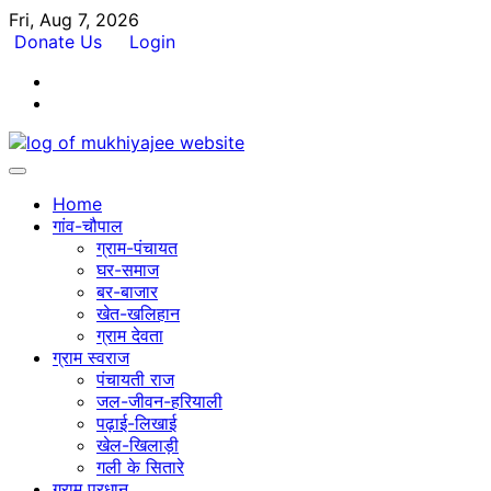
Skip
Fri, Aug 7, 2026
to
Donate Us
Login
content
Facebook
Twitter
Home
गांव-चौपाल
ग्राम-पंचायत
घर-समाज
बर-बाजार
खेत-खलिहान
ग्राम देवता
ग्राम स्वराज
पंचायती राज
जल-जीवन-हरियाली
पढ़ाई-लिखाई
खेल-खिलाड़ी
गली के सितारे
ग्राम प्रधान