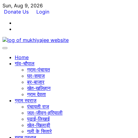
Skip
Sun, Aug 9, 2026
to
Donate Us
Login
content
Facebook
Twitter
Home
गांव-चौपाल
ग्राम-पंचायत
घर-समाज
बर-बाजार
खेत-खलिहान
ग्राम देवता
ग्राम स्वराज
पंचायती राज
जल-जीवन-हरियाली
पढ़ाई-लिखाई
खेल-खिलाड़ी
गली के सितारे
ग्राम प्रधान