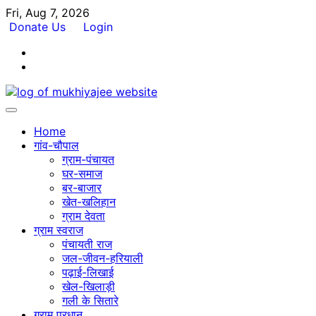
Skip
Fri, Aug 7, 2026
to
Donate Us
Login
content
Facebook
Twitter
Home
गांव-चौपाल
ग्राम-पंचायत
घर-समाज
बर-बाजार
खेत-खलिहान
ग्राम देवता
ग्राम स्वराज
पंचायती राज
जल-जीवन-हरियाली
पढ़ाई-लिखाई
खेल-खिलाड़ी
गली के सितारे
ग्राम प्रधान