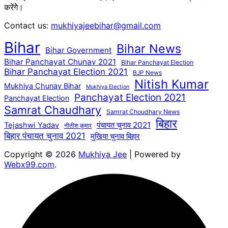
करेंगेे।
Contact us:
mukhiyajeebihar@gmail.com
Bihar
Bihar News
Bihar Government
Bihar Panchayat Chunav 2021
Bihar Panchayat Election
Bihar Panchayat Election 2021
BJP News
Nitish Kumar
Mukhiya Chunav Bihar
Mukhiya Election
Panchayat Election 2021
Panchayat Election
Samrat Chaudhary
Samrat Choudhary News
बिहार
पंचायत चुनाव 2021
Tejashwi Yadav
नीतीश कुमार
बिहार पंचायत चुनाव 2021
मुखिया चुनाव बिहार
Copyright © 2026
Mukhiya Jee
| Powered by
Webx99.com
.