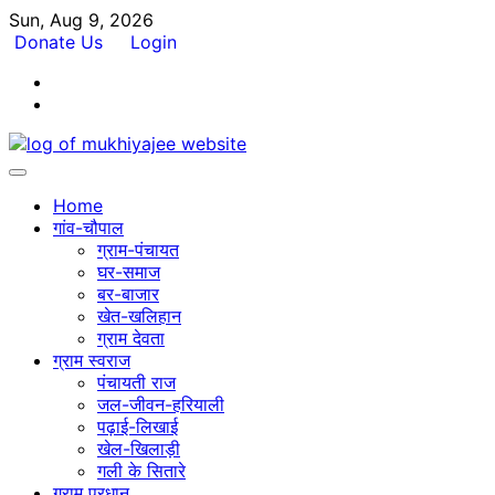
Skip
Sun, Aug 9, 2026
to
Donate Us
Login
content
Facebook
Twitter
Home
गांव-चौपाल
ग्राम-पंचायत
घर-समाज
बर-बाजार
खेत-खलिहान
ग्राम देवता
ग्राम स्वराज
पंचायती राज
जल-जीवन-हरियाली
पढ़ाई-लिखाई
खेल-खिलाड़ी
गली के सितारे
ग्राम प्रधान