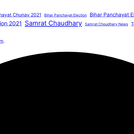
Bihar Panchayat E
hayat Chunav 2021
Bihar Panchayat Election
Samrat Chaudhary
ion 2021
T
Samrat Choudhary News
om
.