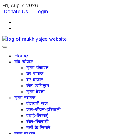
Skip
Fri, Aug 7, 2026
to
Donate Us
Login
content
Facebook
Twitter
Home
गांव-चौपाल
ग्राम-पंचायत
घर-समाज
बर-बाजार
खेत-खलिहान
ग्राम देवता
ग्राम स्वराज
पंचायती राज
जल-जीवन-हरियाली
पढ़ाई-लिखाई
खेल-खिलाड़ी
गली के सितारे
ग्राम प्रधान