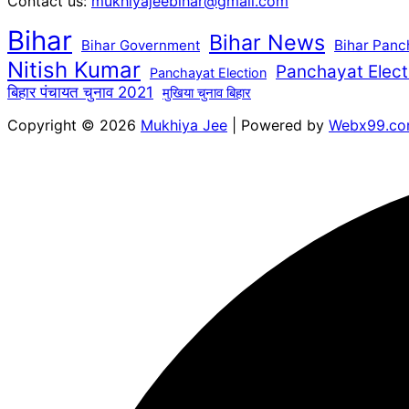
Contact us:
mukhiyajeebihar@gmail.com
Bihar
Bihar News
Bihar Government
Bihar Panc
Nitish Kumar
Panchayat Elect
Panchayat Election
बिहार पंचायत चुनाव 2021
मुखिया चुनाव बिहार
Copyright © 2026
Mukhiya Jee
| Powered by
Webx99.c