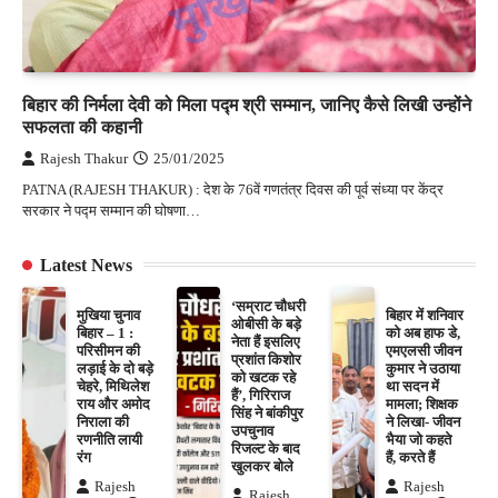
बिहार की निर्मला देवी को मिला पद्म श्री सम्मान, जानिए कैसे लिखी उन्होंने
सफलता की कहानी
Rajesh Thakur
25/01/2025
PATNA (RAJESH THAKUR) : देश के 76वें गणतंत्र दिवस की पूर्व संध्या पर केंद्र
सरकार ने पद्म सम्मान की घोषणा…
Latest News
‘सम्राट चौधरी
मुखिया चुनाव
बिहार में शनिवार
ओबीसी के बड़े
बिहार – 1 :
को अब हाफ डे,
नेता हैं इसलिए
परिसीमन की
एमएलसी जीवन
प्रशांत किशोर
लड़ाई के दो बड़े
कुमार ने उठाया
को खटक रहे
चेहरे, मिथिलेश
था सदन में
हैं’, गिरिराज
राय और अमोद
मामला; शिक्षक
सिंह ने बांकीपुर
निराला की
ने लिखा- जीवन
उपचुनाव
रणनीति लायी
भैया जो कहते
रिजल्ट के बाद
रंग
हैं, करते हैं
खुलकर बोले
Rajesh
Rajesh
Rajesh