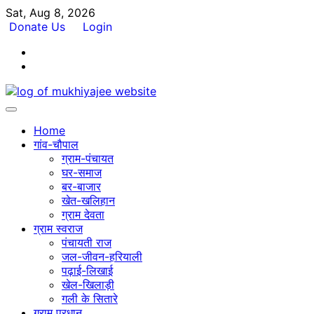
Skip
Sat, Aug 8, 2026
to
Donate Us
Login
content
Facebook
Twitter
Home
गांव-चौपाल
ग्राम-पंचायत
घर-समाज
बर-बाजार
खेत-खलिहान
ग्राम देवता
ग्राम स्वराज
पंचायती राज
जल-जीवन-हरियाली
पढ़ाई-लिखाई
खेल-खिलाड़ी
गली के सितारे
ग्राम प्रधान