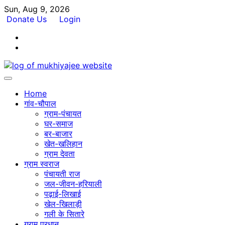
Skip
Sun, Aug 9, 2026
to
Donate Us
Login
content
Facebook
Twitter
Home
गांव-चौपाल
ग्राम-पंचायत
घर-समाज
बर-बाजार
खेत-खलिहान
ग्राम देवता
ग्राम स्वराज
पंचायती राज
जल-जीवन-हरियाली
पढ़ाई-लिखाई
खेल-खिलाड़ी
गली के सितारे
ग्राम प्रधान