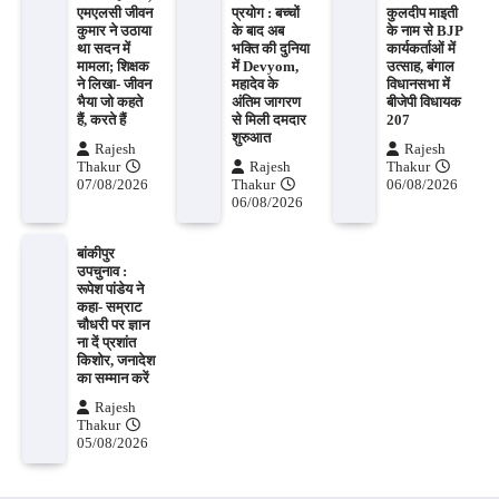
एमएलसी जीवन
प्रयोग : बच्चों
कुलदीप माइती
कुमार ने उठाया
के बाद अब
के नाम से BJP
था सदन में
भक्ति की दुनिया
कार्यकर्ताओं में
मामला; शिक्षक
में Devyom,
उत्साह, बंगाल
ने लिखा- जीवन
महादेव के
विधानसभा में
भैया जो कहते
अंतिम जागरण
बीजेपी विधायक
हैं, करते हैं
से मिली दमदार
207
शुरुआत
Rajesh
Rajesh
Thakur
Rajesh
Thakur
07/08/2026
Thakur
06/08/2026
06/08/2026
बांकीपुर
उपचुनाव :
रूपेश पांडेय ने
कहा- सम्राट
चौधरी पर ज्ञान
ना दें प्रशांत
किशोर, जनादेश
का सम्मान करें
Rajesh
Thakur
05/08/2026