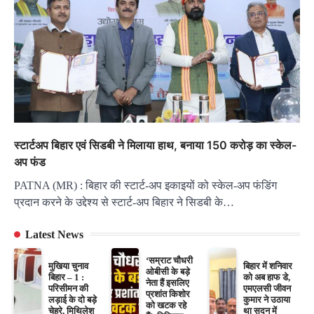
स्टार्टअप बिहार एवं सिडबी ने मिलाया हाथ, बनाया 150 करोड़ का स्केल-
अप फंड
PATNA (MR) : बिहार की स्टार्ट-अप इकाइयों को स्केल-अप फंडिंग
प्रदान करने के उद्देश्य से स्टार्ट-अप बिहार ने सिडबी के…
Latest News
‘सम्राट चौधरी
मुखिया चुनाव
बिहार में शनिवार
ओबीसी के बड़े
बिहार – 1 :
को अब हाफ डे,
नेता हैं इसलिए
परिसीमन की
एमएलसी जीवन
प्रशांत किशोर
लड़ाई के दो बड़े
कुमार ने उठाया
को खटक रहे
चेहरे, मिथिलेश
था सदन में