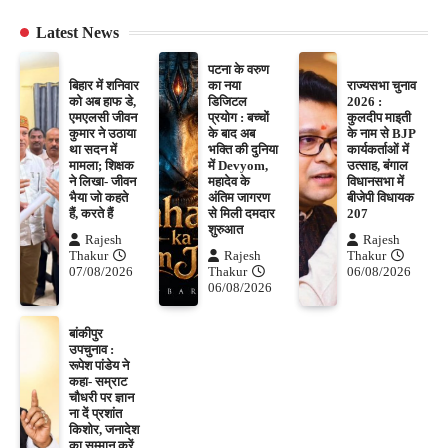
Latest News
पटना के वरुण
बिहार में शनिवार
का नया
राज्यसभा चुनाव
को अब हाफ डे,
डिजिटल
2026 :
एमएलसी जीवन
प्रयोग : बच्चों
कुलदीप माइती
कुमार ने उठाया
के बाद अब
के नाम से BJP
था सदन में
भक्ति की दुनिया
कार्यकर्ताओं में
मामला; शिक्षक
में Devyom,
उत्साह, बंगाल
ने लिखा- जीवन
महादेव के
विधानसभा में
भैया जो कहते
अंतिम जागरण
बीजेपी विधायक
हैं, करते हैं
से मिली दमदार
207
शुरुआत
Rajesh
Rajesh
Thakur
Rajesh
Thakur
07/08/2026
Thakur
06/08/2026
06/08/2026
बांकीपुर
उपचुनाव :
रूपेश पांडेय ने
कहा- सम्राट
चौधरी पर ज्ञान
ना दें प्रशांत
किशोर, जनादेश
का सम्मान करें